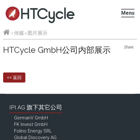
HTCycle
Menu
传媒
图片展示
Share:
HTCycle GmbH公司内部展示
<< 返回
IPI.AG 旗下其它公司
GermanV GmbH
FK Invest GmbH
Folino Energy SRL
Global Discovery AG