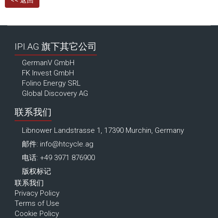
<< 返回
IPI.AG 旗下其它公司
GermanV GmbH
FK Invest GmbH
Folino Energy SRL
Global Discovery AG
联系我们
Libnower Landstrasse 1, 17390 Murchin, Germany
邮件:
info@htcycle.ag
电话: +49 3971 876900
版权标记
联系我们
Privacy Policy
Terms of Use
Cookie Policy