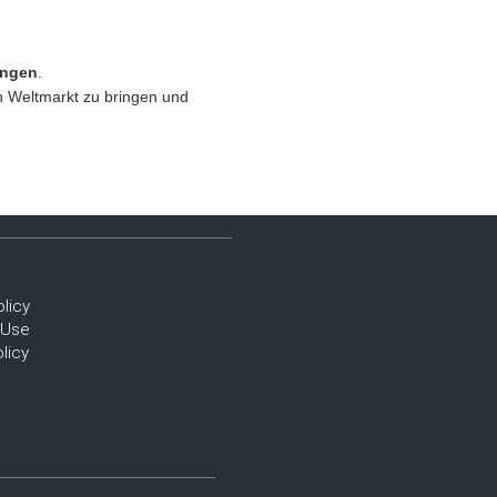
ungen
.
en Weltmarkt zu bringen und
olicy
 Use
licy