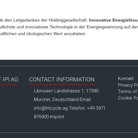
ycle den Leitgedanken der Holdinggesellschaft:
Innovative Energielös
undlichste und innovativste Technologie in der Energiegewinnung auf d
aftlichen und ökologischen Wert anzubieten.
Kontakt
IPI.AG
CONTACT INFORMATION
Privacy P
Libnower Landstrasse 1, 17390
Terms of
Cookie Po
Murchin, Deutschland Email:
info@htcycle.ag
Telefon: +49 3971
876900
Imprint