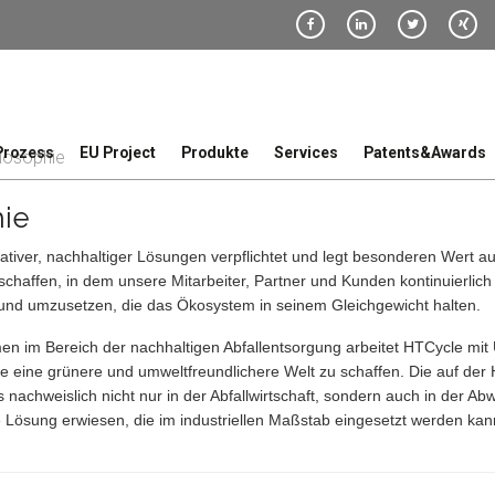
Prozess
EU Project
Produkte
Services
Patents&Awards
losophie
hie
ativer, nachhaltiger Lösungen verpflichtet und legt besonderen Wert au
schaffen, in dem unsere Mitarbeiter, Partner und Kunden kontinuierlich 
und umzusetzen, die das Ökosystem in seinem Gleichgewicht halten.
men im Bereich der nachhaltigen Abfallentsorgung arbeitet HTCycle 
ie eine grünere und umweltfreundlichere Welt zu schaffen. Die auf de
 nachweislich nicht nur in der Abfallwirtschaft, sondern auch in der A
ige Lösung erwiesen, die im industriellen Maßstab eingesetzt werden kan